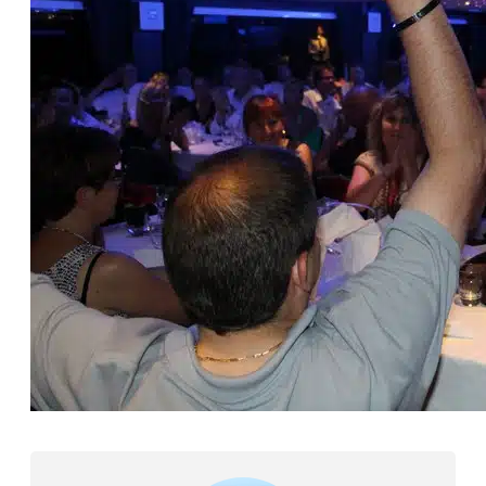
ANIMATION
, 
PHOTOGRAPHY
Les plus beaux team building sur lyon
28 octobre 2013
Les plus belles activités teambuilding sur lyon vous attendent.
clients, vos…