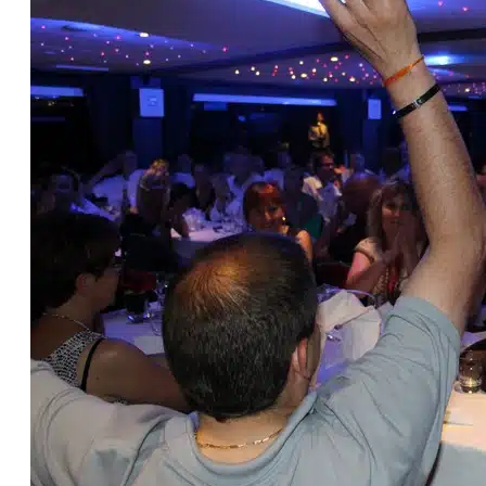
ANIMATION
, 
PHOTOGRAPHY
Les plus beaux team building sur lyon
28 octobre 2013
Les plus belles activités teambuilding sur lyon vous attendent.
clients, vos…