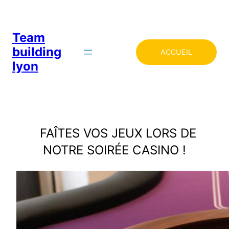
Team
building
ACCUEIL
lyon
FAÎTES VOS JEUX LORS DE
NOTRE SOIRÉE CASINO !