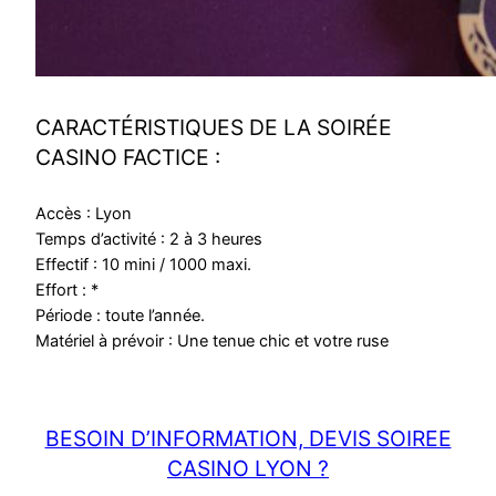
CARACTÉRISTIQUES DE LA SOIRÉE
CASINO FACTICE :
Accès : Lyon
Temps d’activité : 2 à 3 heures
Effectif : 10 mini / 1000 maxi.
Effort : *
Période : toute l’année.
Matériel à prévoir : Une tenue chic et votre ruse
BESOIN D’INFORMATION, DEVIS SOIREE
CASINO LYON ?