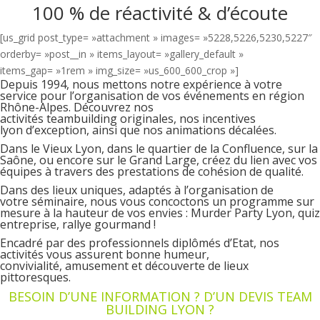
100 % de réactivité & d’écoute
[us_grid post_type= »attachment » images= »5228,5226,5230,5227″
orderby= »post__in » items_layout= »gallery_default »
items_gap= »1rem » img_size= »us_600_600_crop »]
Depuis 1994, nous mettons notre expérience à votre
service pour l’organisation de vos événements en région
Rhône-Alpes. Découvrez nos
activités teambuilding originales, nos incentives
lyon d’exception, ainsi que nos animations décalées.
Dans le Vieux Lyon, dans le quartier de la Confluence, sur la
Saône, ou encore sur le Grand Large, créez du lien avec vos
équipes à travers des prestations de cohésion de qualité.
Dans des lieux uniques, adaptés à l’organisation de
votre séminaire, nous vous concoctons un programme sur
mesure à la hauteur de vos envies : Murder Party Lyon, quiz
entreprise, rallye gourmand !
Encadré par des professionnels diplômés d’Etat, nos
activités vous assurent bonne humeur,
convivialité, amusement et découverte de lieux
pittoresques.
BESOIN D’UNE INFORMATION ? D’UN DEVIS TEAM
BUILDING LYON ?